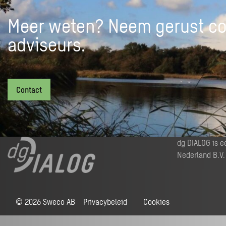
daag
Form
)
Adva
Meer weten? Neem gerust co
Train
adviseurs.
Contact
dg DIALOG is 
Nederland B.V.
© 2026 Sweco AB
Privacybeleid
Cookies