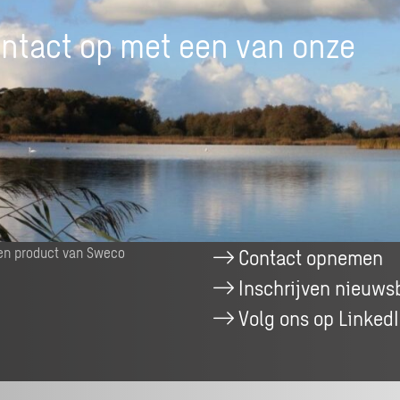
se
daag
nced
)
ntact op met een van onze
ing
een product van Sweco
Contact opnemen
Inschrijven nieuwsb
Volg ons op Linked