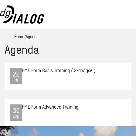
Home
Agenda
Agenda
FME Form Basis Training ( 2-daagse )
Open
22
agen
sep
item:
FME
Form
FME Form Advanced Training
Basi
Open
30
Train
agen
sep
(
item:
2-
FME