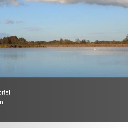
se
rief
In