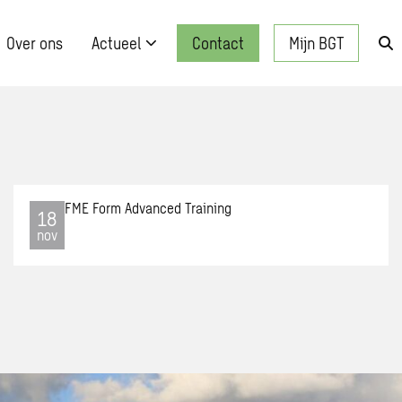
Over ons
Actueel
Contact
Mijn BGT
Zo
kn
FME Form Advanced Training
Open
18
da
agen
nov
item:
FME
Form
s
Adva
ing
Train