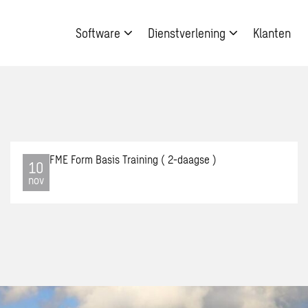
Software
Dienstverlening
Klanten
FME Form Basis Training ( 2-daagse )
Open
10
da
agen
nov
item:
FME
Form
s
Basi
ing
da
Train
(
2-