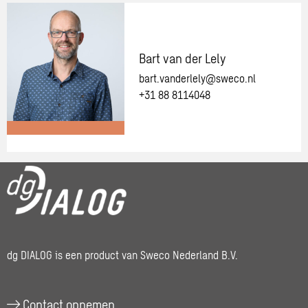
met
informatie
een
over:
van
Vincent
onze
Spijker
Bart van der Lely
adviseurs.
bart.vanderlely@sweco.nl
+31 88 8114048
Meer
informatie
over:
Bart
van
der
dg DIALOG is een product van Sweco Nederland B.V.
Lely
Contact opnemen