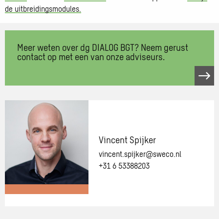
de uitbreidingsmodules.
Meer weten over dg DIALOG BGT? Neem gerust
contact op met een van onze adviseurs.
Open
link
Meer
weten
over
dg
Vincent Spijker
DIALOG
vincent.spijker@sweco.nl
BGT?
+31 6 53388203
Neem
gerust
contact
op
Meer