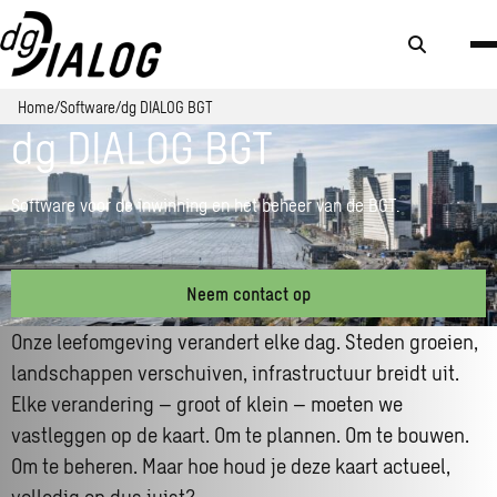
Zoek
knop
Home
Software
dg DIALOG BGT
dg DIALOG BGT
Software voor de inwinning en het beheer van de BGT.
Neem contact op
Onze leefomgeving verandert elke dag. Steden groeien,
landschappen verschuiven, infrastructuur breidt uit.
Elke verandering – groot of klein – moeten we
vastleggen op de kaart. Om te plannen. Om te bouwen.
Om te beheren. Maar hoe houd je deze kaart actueel,
volledig en dus juist?