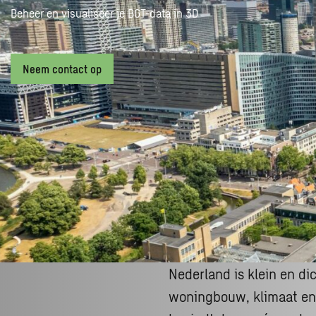
Beheer en visualiseer je BGT-data in 3D
Neem contact op
Nederland is klein en di
woningbouw, klimaat en 