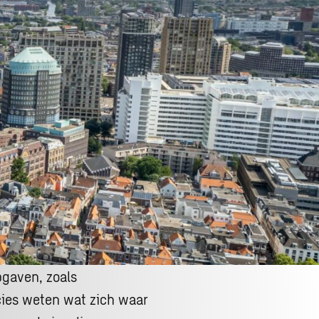
pgaven, zoals
cies weten wat zich waar