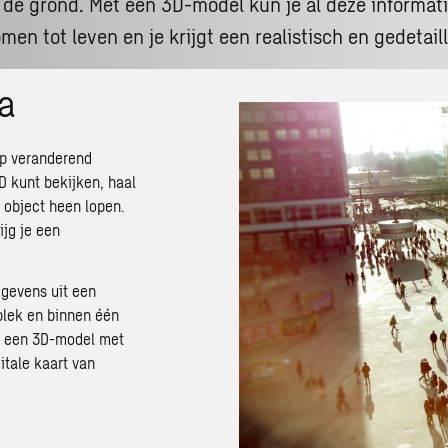
de grond. Met een 3D-model kun je al deze informati
men tot leven en je krijgt een realistisch en gedetai
a
op veranderend
D kunt bekijken, haal
n object heen lopen.
ijg je een
gevens uit een
 plek en binnen één
g een 3D-model met
itale kaart van