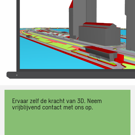
Ervaar zelf de kracht van 3D. Neem
vrijblijvend contact met ons op.
Open
link