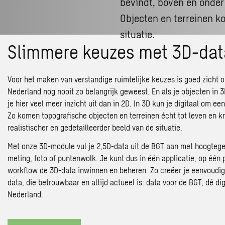
bevindt, boven én onder 
Objecten en terreinen ko
situatie.
Slimmere keuzes met 3D-dat
Voor het maken van verstandige ruimtelijke keuzes is goed zicht 
Nederland nog nooit zo belangrijk geweest. En als je objecten in 3
je hier veel meer inzicht uit dan in 2D. In 3D kun je digitaal om ee
Zo komen topografische objecten en terreinen écht tot leven en kr
realistischer en gedetailleerder beeld van de situatie.
Met onze 3D-module vul je 2,5D-data uit de BGT aan met hoogtege
meting, foto of puntenwolk. Je kunt dus in één applicatie, op één
workflow de 3D-data inwinnen en beheren. Zo creëer je eenvoudi
data, die betrouwbaar en altijd actueel is: data voor de BGT, dé dig
Nederland.