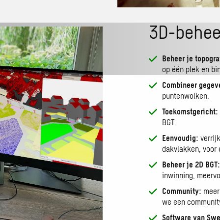
3D-beheer
Beheer je topogra
op één plek en bi
Combineer gegeve
puntenwolken.
Toekomstgericht:
BGT.
Eenvoudig:
verrij
dakvlakken, voor 
Beheer je 2D BGT
inwinning, meervo
Community:
meer 
we een community,
Software van Sw