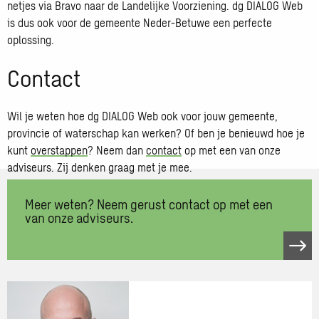
netjes via Bravo naar de Landelijke Voorziening. dg DIALOG Web
is dus ook voor de gemeente Neder-Betuwe een perfecte
oplossing.
Contact
Wil je weten hoe dg DIALOG Web ook voor jouw gemeente,
provincie of waterschap kan werken? Of ben je benieuwd hoe je
kunt
overstappen
? Neem dan
contact
op met een van onze
adviseurs. Zij denken graag met je mee.
Meer weten? Neem gerust contact op met een
van onze adviseurs.
Open
link
Meer
weten?
Neem