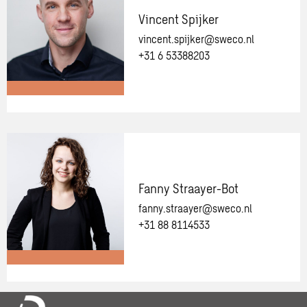
gerust
Vincent Spijker
contact
vincent.spijker@sweco.nl
op
+31 6 53388203
met
een
van
onze
Meer
adviseurs.
informatie
over:
Vincent
Spijker
Fanny Straayer-Bot
fanny.straayer@sweco.nl
+31 88 8114533
Meer
informatie