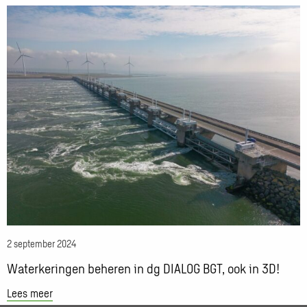
Lees
meer
over
Waterkeringen
beheren
in
dg
DIALOG
BGT,
ook
in
3D!
2 september 2024
Waterkeringen beheren in dg DIALOG BGT, ook in 3D!
Lees meer