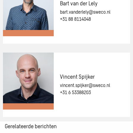
van
Bart van der Lely
onze
bart.vanderlely@sweco.nl
adviseurs
+31 88 8114048
Meer
informatie
over:
Bart
van
Vincent Spijker
der
vincent.spijker@sweco.nl
Lely
+31 6 53388203
Meer
Gerelateerde berichten
informatie