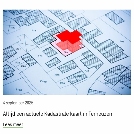
over:
Vincent
Lees
Spijker
meer
over
Altijd
een
actuele
Kadastrale
kaart
in
Terneuzen
4 september 2025
Altijd een actuele Kadastrale kaart in Terneuzen
Lees meer