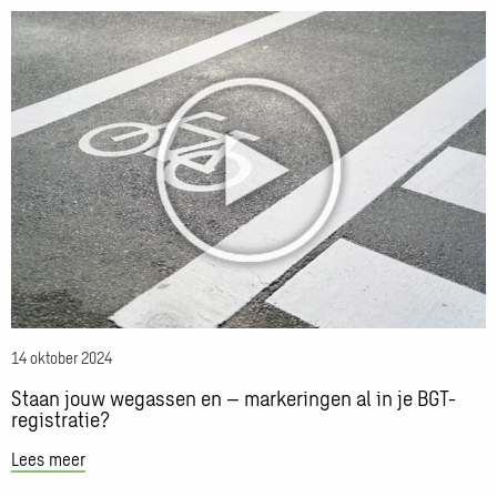
Lees
meer
over
Staan
jouw
wegassen
en
–
markeringen
al
in
je
BGT-
14 oktober 2024
registratie?
Staan jouw wegassen en – markeringen al in je BGT-
registratie?
Lees meer