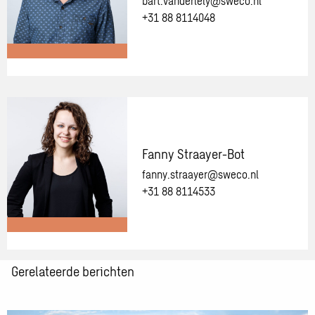
bart.vanderlely@sweco.nl
+31 88 8114048
Meer
informatie
over:
Bart
van
Fanny Straayer-Bot
der
fanny.straayer@sweco.nl
Lely
+31 88 8114533
Meer
Gerelateerde berichten
informatie
over:
Fanny