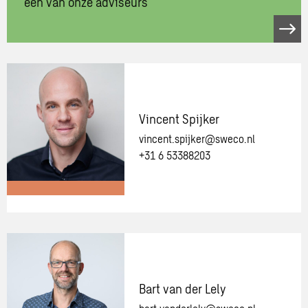
één van onze adviseurs
Neem
contact
op
met
één
van
Vincent Spijker
onze
vincent.spijker@sweco.nl
adviseurs
+31 6 53388203
Meer
informatie
over:
Vincent
Spijker
Bart van der Lely