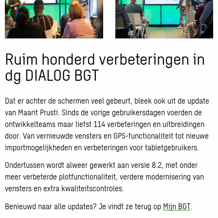
Open
Open
Ruim honderd verbeteringen in
galerij
galerij
afbeelding
afbeelding
dg DIALOG BGT
Dat er achter de schermen veel gebeurt, bleek ook uit de update
van Maarit Prusti. Sinds de vorige gebruikersdagen voerden de
ontwikkelteams maar liefst 114 verbeteringen en uitbreidingen
door. Van vernieuwde vensters en GPS-functionaliteit tot nieuwe
importmogelijkheden en verbeteringen voor tabletgebruikers.
Ondertussen wordt alweer gewerkt aan versie 8.2, met onder
meer verbeterde plotfunctionaliteit, verdere modernisering van
vensters en extra kwaliteitscontroles.
Benieuwd naar alle updates? Je vindt ze terug op
Mijn BGT
.