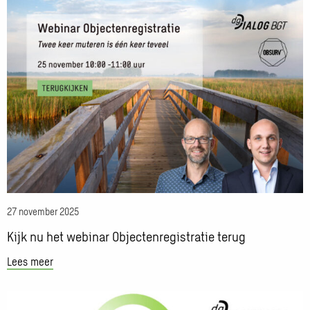
Lees
Straayer-
meer
Bot
over
Kijk
nu
het
webinar
Objectenregistratie
terug
27 november 2025
Kijk nu het webinar Objectenregistratie terug
Lees meer
Lees