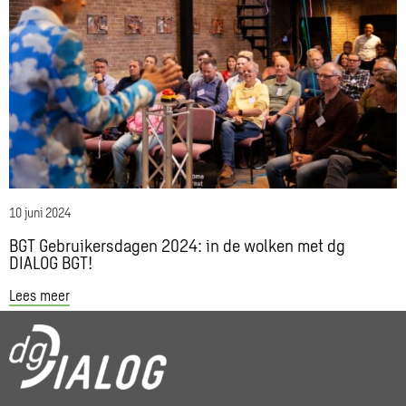
BGT
Gebruikersdagen
2024:
in
de
wolken
met
dg
DIALOG
BGT!
10 juni 2024
BGT Gebruikersdagen 2024: in de wolken met dg
DIALOG BGT!
Lees meer