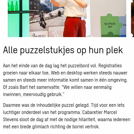
Open
O
Alle puzzelstukjes op hun plek
galerij
g
afbeelding
a
Aan het einde van de dag lag het puzzelbord vol. Registraties
groeien naar elkaar toe, Web en desktop werken steeds nauwer
samen en steeds meer informatie komt samen in één omgeving.
Of zoals Bart het samenvatte: “We willen naar eenmalig
inwinnen, meervoudig gebruik.”
Daarmee was de inhoudelijke puzzel gelegd. Tijd voor een iets
luchtiger onderdeel van het programma. Cabaretier Marcel
Stevens sloot de dag af met de nodige hilariteit, waarna iedereen
met een brede glimlach richting de borrel vertrok.