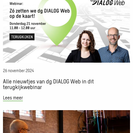
meer
over
Alle
nieuwtjes
van
dg
DIALOG
Web
in
dit
26 november 2024
terugkijkwebinar
Alle nieuwtjes van dg DIALOG Web in dit
terugkijkwebinar
Lees meer
Lees
meer
over