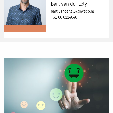
Bart van der Lely
bart.vanderlely@sweco.nl
+31 88 8114048
Meer
informatie
over:
Bart
Lees
van
meer
der
over
Lely
Knappe
knoppen:
project
wijzigen