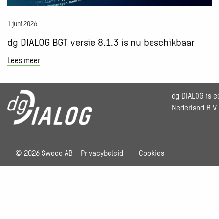
nu
beschikbaar
1 juni 2026
dg DIALOG BGT versie 8.1.3 is nu beschikbaar
Lees meer
dg DIALOG is 
Nederland B.V.
© 2026 Sweco AB
Privacybeleid
Cookies