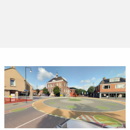
Lees
meer
over
Oudere
versie
Street
Smart
gaat
uit