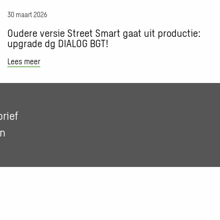
productie:
30 maart 2026
upgrade
dg
Oudere versie Street Smart gaat uit productie:
DIALOG
upgrade dg DIALOG BGT!
BGT!
Lees meer
rief
In