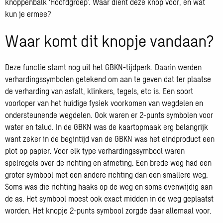
knoppenbalk ‘Hoofdgroep’. Waar dient deze knop voor, en wat
kun je ermee?
Waar komt dit knopje vandaan?
Deze functie stamt nog uit het GBKN-tijdperk. Daarin werden
verhardingssymbolen getekend om aan te geven dat ter plaatse
de verharding van asfalt, klinkers, tegels, etc is. Een soort
voorloper van het huidige fysiek voorkomen van wegdelen en
ondersteunende wegdelen. Ook waren er 2-punts symbolen voor
water en talud. In de GBKN was de kaartopmaak erg belangrijk
want zeker in de begintijd van de GBKN was het eindproduct een
plot op papier. Voor elk type verhardingssymbool waren
spelregels over de richting en afmeting. Een brede weg had een
groter symbool met een andere richting dan een smallere weg.
Soms was die richting haaks op de weg en soms evenwijdig aan
de as. Het symbool moest ook exact midden in de weg geplaatst
worden. Het knopje 2-punts symbool zorgde daar allemaal voor.