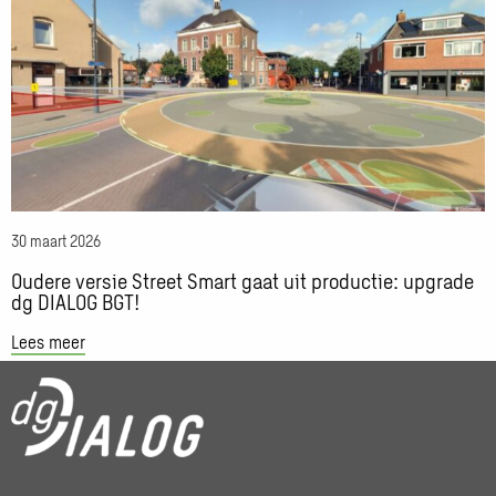
meer
over
Oudere
versie
Street
Smart
gaat
uit
productie:
30 maart 2026
upgrade
dg
Oudere versie Street Smart gaat uit productie: upgrade
dg DIALOG BGT!
DIALOG
BGT!
Lees meer