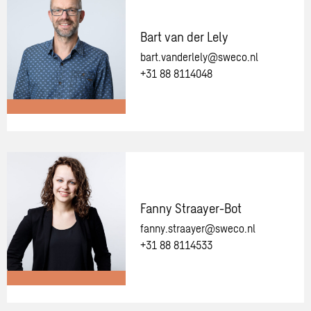
één
van
Bart van der Lely
onze
bart.vanderlely@sweco.nl
adviseurs
+31 88 8114048
Meer
informatie
over:
Bart
van
Fanny Straayer-Bot
der
fanny.straayer@sweco.nl
Lely
+31 88 8114533
Meer