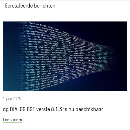
Gerelateerde berichten
informatie
over:
Fanny
Lees
Straayer-
meer
Bot
over
dg
DIALOG
BGT
versie
8.1.3
is
nu
beschikbaar
1 juni 2026
dg DIALOG BGT versie 8.1.3 is nu beschikbaar
Lees meer