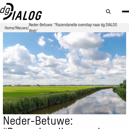
Zoek
knop
Neder-Betuwe: “Razendsnelle overstap naar dg DIALOG
Home
Nieuws
Web”
Neder-Betuwe: