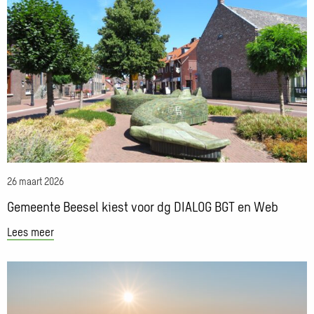
Lees
meer
over
Gemeente
Beesel
kiest
voor
dg
DIALOG
BGT
en
26 maart 2026
Web
Gemeente Beesel kiest voor dg DIALOG BGT en Web
Lees meer
Lees
meer
over