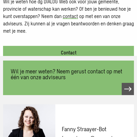
Wil je weten hoe dg DIALOG Web ook voor jouw gemeente,
provincie of waterschap kan werken? Of ben je benieuwd hoe je
kunt overstappen? Neem dan
contact
op met een van onze
adviseurs. Zij kunnen al je vragen beantwoorden en denken graag
met je mee.
Contact
Wil je meer weten? Neem gerust contact op met
één van onze adviseurs
Neem
contact
op
met
één
van
Fanny Straayer-Bot
onze