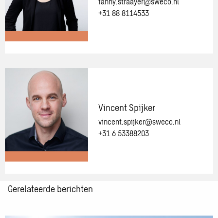
fanny.straayer@sweco.nl
adviseurs
+31 88 8114533
Meer
informatie
over:
Fanny
Straayer-
Vincent Spijker
Bot
vincent.spijker@sweco.nl
+31 6 53388203
Meer
Gerelateerde berichten
informatie
over:
Vincent