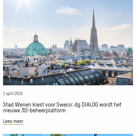
Lees
Spijker
meer
over
Stad
Wenen
kiest
voor
Sweco:
dg
DIALOG
wordt
het
nieuwe
1 april 2026
3D-
Stad Wenen kiest voor Sweco: dg DIALOG wordt het
beheerplatform
nieuwe 3D-beheerplatform
Lees meer