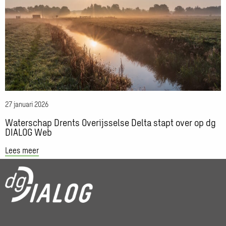
Waterschap
Drents
Overijsselse
Delta
stapt
over
op
dg
DIALOG
27 januari 2026
Web
Waterschap Drents Overijsselse Delta stapt over op dg
DIALOG Web
Lees meer