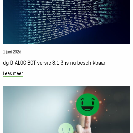
DIALOG
BGT
versie
8.1.3
is
nu
beschikbaar
1 juni 2026
dg DIALOG BGT versie 8.1.3 is nu beschikbaar
Lees meer
Lees
meer
over
Knappe
knoppen:
project
wijzigen