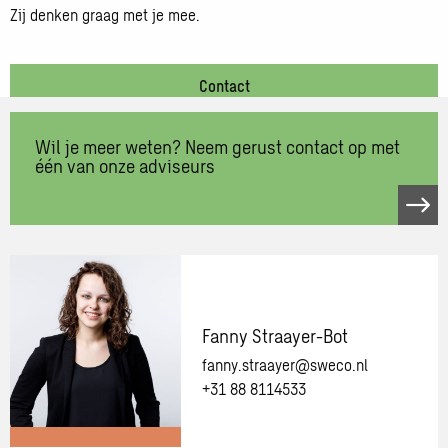
Zij denken graag met je mee.
Contact
Wil je meer weten? Neem gerust contact op met
één van onze adviseurs
Neem
contact
op
met
één
van
Fanny Straayer-Bot
onze
fanny.straayer@sweco.nl
adviseurs
+31 88 8114533