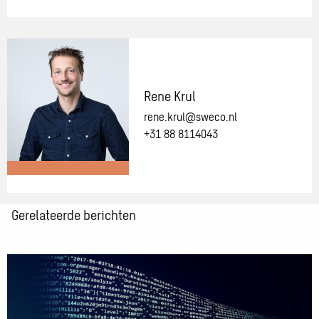
Meer
informatie
over:
Fanny
Straayer-
Rene Krul
Bot
rene.krul@sweco.nl
+31 88 8114043
Meer
Gerelateerde berichten
informatie
over:
Rene
Lees
Krul
meer
over
dg