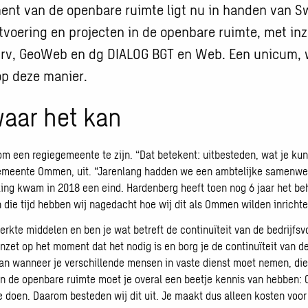
nt van de openbare ruimte ligt nu in handen van S
voering en projecten in de openbare ruimte, met inz
rv, GeoWeb en dg DIALOG BGT en Web. Een unicum, w
op deze manier.
waar het kan
 een regiegemeente te zijn. “Dat betekent: uitbesteden, wat je kunt
 gemeente Ommen, uit. “Jarenlang hadden we een ambtelijke samenw
ng kwam in 2018 een eind. Hardenberg heeft toen nog 6 jaar het be
ie tijd hebben wij nagedacht hoe wij dit als Ommen wilden inrichte
rkte middelen en ben je wat betreft de continuïteit van de bedrijfsv
inzet op het moment dat het nodig is en borg je de continuïteit van d
 dan wanneer je verschillende mensen in vaste dienst moet nemen, die
n de openbare ruimte moet je overal een beetje kennis van hebben: 0,
 te doen. Daarom besteden wij dit uit. Je maakt dus alleen kosten voor