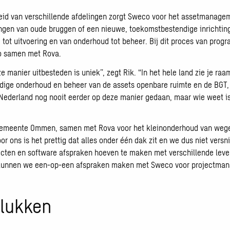
eid van verschillende afdelingen zorgt Sweco voor het assetmanagem
ngen van oude bruggen of een nieuwe, toekomstbestendige inrichting
 tot uitvoering en van onderhoud tot beheer. Bij dit proces van pr
o samen met Rova.
ze manier uitbesteden is uniek”, zegt Rik. “In het hele land zie je r
ledige onderhoud en beheer van de assets openbare ruimte en de BGT
 Nederland nog nooit eerder op deze manier gedaan, maar wie weet is
 gemeente Ommen, samen met Rova voor het kleinonderhoud van wegen,
 ons is het prettig dat alles onder één dak zit en we dus niet versn
ecten en software afspraken hoeven te maken met verschillende leve
 kunnen we een-op-een afspraken maken met Sweco voor projectmana
plukken