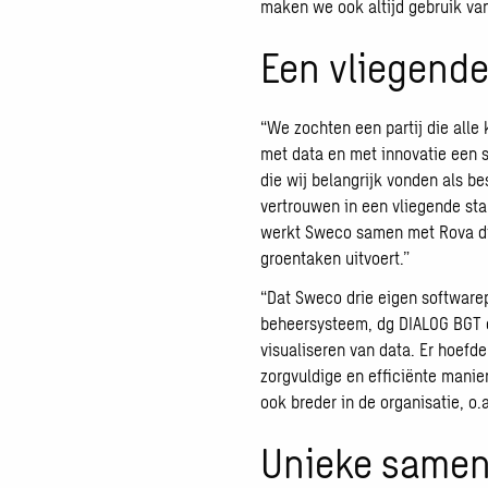
maken we ook altijd gebruik va
Een vliegende
“We zochten een partij die alle
met data en met innovatie een 
die wij belangrijk vonden als be
vertrouwen in een vliegende sta
werkt Sweco samen met Rova di
groentaken uitvoert.”
“Dat Sweco drie eigen softwarepr
beheersysteem, dg DIALOG BGT 
visualiseren van data. Er hoef
zorgvuldige en efficiënte mani
ook breder in de organisatie, o.
Unieke same