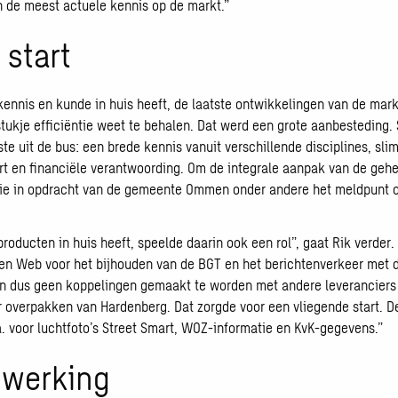
n de meest actuele kennis op de markt.”
 start
 kennis en kunde in huis heeft, de laatste ontwikkelingen van de mark
stukje efficiëntie weet te behalen. Dat werd een grote aanbestedin
ste uit de bus: een brede kennis vanuit verschillende disciplines, sl
rt en financiële verantwoording. Om de integrale aanpak van de gehe
e in opdracht van de gemeente Ommen onder andere het meldpunt o
oducten in huis heeft, speelde daarin ook een rol”, gaat Rik verder. 
en Web voor het bijhouden van de BGT en het berichtenverkeer met
den dus geen koppelingen gemaakt te worden met andere leveranciers
er overpakken van Hardenberg. Dat zorgde voor een vliegende start.
a. voor luchtfoto’s Street Smart, WOZ-informatie en KvK-gegevens.”
nwerking