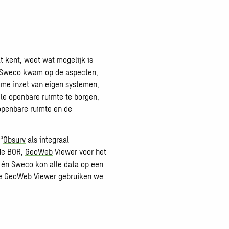
t kent, weet wat mogelijk is
g. Sweco kwam op de aspecten,
imme inzet van eigen systemen,
le openbare ruimte te borgen,
penbare ruimte en de
“
Obsurv
als integraal
 de BOR,
GeoWeb
Viewer voor het
 én Sweco kon alle data op een
 De GeoWeb Viewer gebruiken we