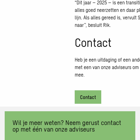
“Dit jaar – 2025 – is een transi
alles goed neerzetten en daar 
lijn. Als alles gereed is, verv
naar”, besluit Rik.
Contact
Heb je een uitdaging of een and
met een van onze adviseurs om t
mee.
Contact
Wil je meer weten? Neem gerust contact
op met één van onze adviseurs