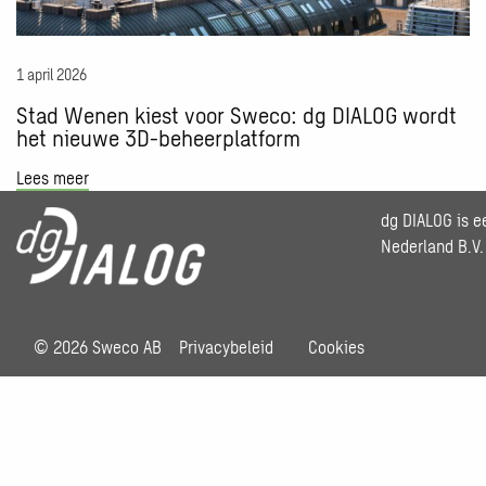
wordt
het
nieuwe
1 april 2026
3D-
beheerplatform
Stad Wenen kiest voor Sweco: dg DIALOG wordt
het nieuwe 3D-beheerplatform
Lees meer
dg DIALOG is 
Nederland B.V.
© 2026 Sweco AB
Privacybeleid
Cookies