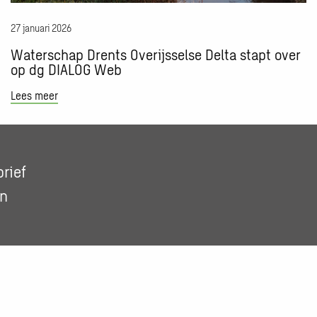
dg
DIALOG
27 januari 2026
Web
Waterschap Drents Overijsselse Delta stapt over
op dg DIALOG Web
Lees meer
rief
In