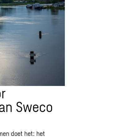
r
aan Sweco
men doet het: het