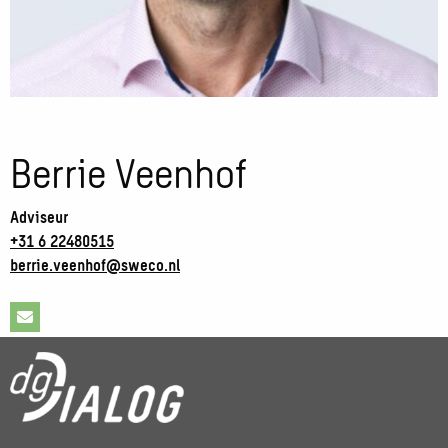
Berrie Veenhof
Adviseur
+31 6 22480515
berrie.veenhof@sweco.nl
Stuur
een
e-
mail