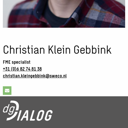
Christian Klein Gebbink
FME specialist
+31 (0)6 82 74 81 38
christian.kleingebbink@sweco.nl
Stuur
een
e-
mail