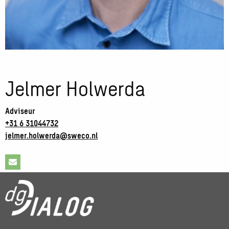
Jelmer Holwerda
Adviseur
+31 6 31044732
jelmer.holwerda@sweco.nl
Stuur
een
e-
mail