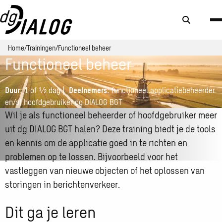
Zoek
knop
Home
Trainingen
Functioneel beheer
Functioneel beheer
Duur:
1 of ½ dag |
Deelnemers:
functioneel applicatiebeheerder
en/of hoofdgebruiker dg DIALOG BGT
Wil je als functioneel beheerder of hoofdgebruiker meer
uit dg DIALOG BGT halen? Deze training biedt je de tools
en kennis om de applicatie goed in te richten en
problemen op te lossen. Bijvoorbeeld voor het
vastleggen van nieuwe objecten of het oplossen van
storingen in berichtenverkeer.
Dit ga je leren