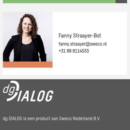
link
Een
vraag
over
deze
Fanny Straayer-Bot
training?
fanny.straayer@sweco.nl
Neem
+31 88 8114533
contact
op!
Meer
informatie
over:
Fanny
Straayer-
Bot
dg DIALOG is een product van Sweco Nederland B.V.