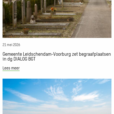
Voorburg
zet
begraafplaatsen
in
dg
DIALOG
BGT
21 mei 2026
Gemeente Leidschendam-Voorburg zet begraafplaatsen
in dg DIALOG BGT
Lees meer
Lees
meer
over
Alle
duikers
boven