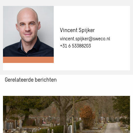
Meer
informatie
over:
Fanny
Straayer-
Vincent Spijker
Bot
vincent.spijker@sweco.nl
+31 6 53388203
Meer
Gerelateerde berichten
informatie
over:
Vincent
Lees
Spijker
meer
over
Gemeente
Leidschendam-