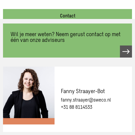
Contact
Wil je meer weten? Neem gerust contact op met
één van onze adviseurs
Neem
contact
op
met
één
van
Fanny Straayer-Bot
onze
fanny.straayer@sweco.nl
adviseurs
+31 88 8114533