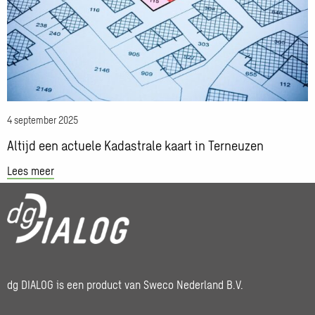
Kadastrale
kaart
in
Terneuzen
4 september 2025
Altijd een actuele Kadastrale kaart in Terneuzen
Lees meer
dg DIALOG is een product van Sweco Nederland B.V.