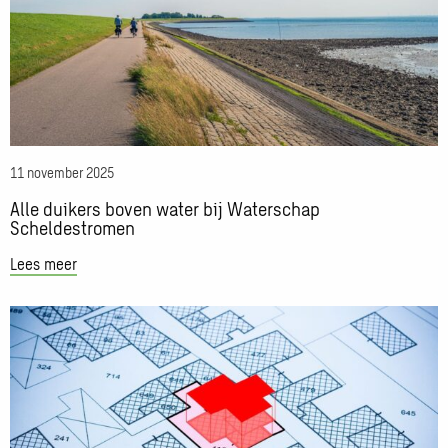
water
bij
Waterschap
Scheldestromen
11 november 2025
Alle duikers boven water bij Waterschap
Scheldestromen
Lees meer
Lees
meer
over
Altijd
een
actuele