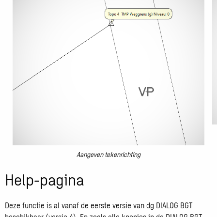
O
Aangeven tekenrichting
g
Open
a
Help-pagina
galerij
afbeelding
Deze functie is al vanaf de eerste versie van dg DIALOG BGT
beschikbaar (versie 4). En zoals alle knopjes in dg DIALOG BGT