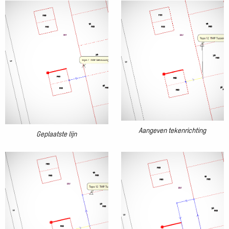
galerij
afbeelding
afbeelding
Aangeven tekenrichting
Geplaatste lijn
Open
Open
galerij
galerij
afbeelding
afbeelding