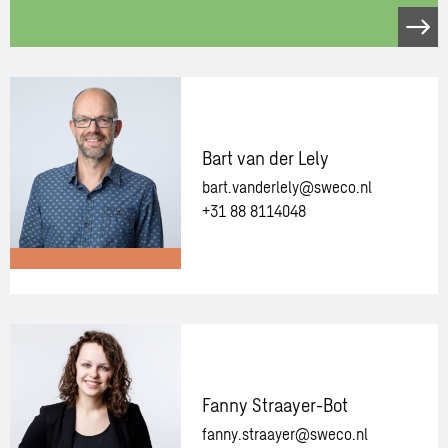
Neem
contact
op
met
één
van
Bart van der Lely
onze
bart.vanderlely@sweco.nl
adviseurs
+31 88 8114048
Meer
informatie
over:
Bart
van
Fanny Straayer-Bot
der
fanny.straayer@sweco.nl