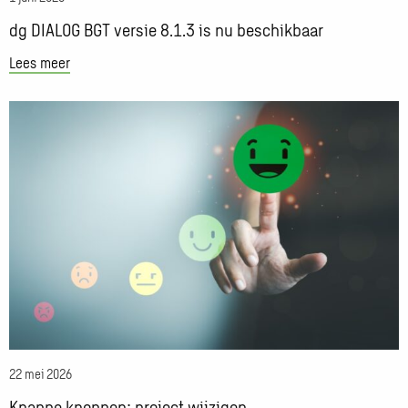
dg DIALOG BGT versie 8.1.3 is nu beschikbaar
Lees meer
Lees
meer
over
Knappe
knoppen:
project
wijzigen
22 mei 2026
Knappe knoppen: project wijzigen