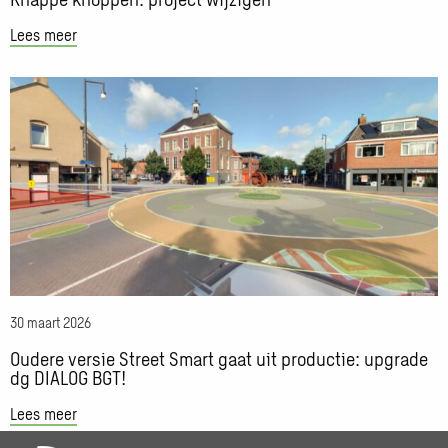
Lees meer
Lees
meer
over
Oudere
versie
Street
Smart
gaat
uit
productie:
30 maart 2026
upgrade
dg
Oudere versie Street Smart gaat uit productie: upgrade
dg DIALOG BGT!
DIALOG
BGT!
Lees meer