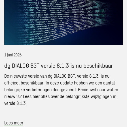
dg
DIALOG
BGT
versie
8.1.3
is
nu
beschikbaar
1 juni 2026
dg DIALOG BGT versie 8.1.3 is nu beschikbaar
De nieuwste versie van dg DIALOG BGT, versie 8.1.3, is nu
officieel beschikbaar. In deze update hebben we een aantal
belangrijke verbeteringen doorgevoerd. Benieuwd naar wat er
nieuw is? Lees hier alles over de belangrijkste wijzigingen in
versie 8.1.3.
Lees meer