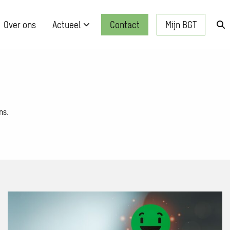
Over ons
Actueel
Contact
Mijn BGT
Zo
kn
ns.
Lees
meer
over