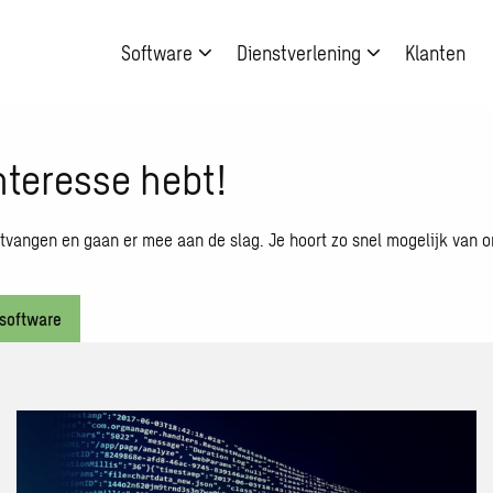
Software
Dienstverlening
Klanten
nteresse hebt!
vangen en gaan er mee aan de slag. Je hoort zo snel mogelijk van o
software
Lees
meer
over