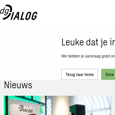
Leuke dat je i
We hebben je aanvraag goed ont
Terug naar home
Onze 
Nieuws
Lees
meer
over