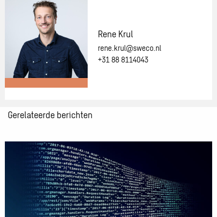
met
één
van
Rene Krul
onze
rene.krul@sweco.nl
adviseurs
+31 88 8114043
Meer
Gerelateerde berichten
informatie
over:
Rene
Lees
Krul
meer
over
dg
DIALOG
BGT
versie