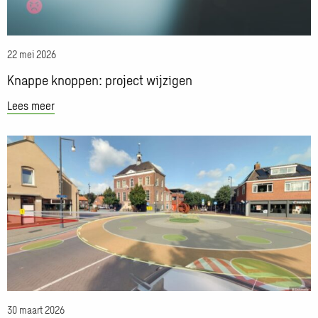
22 mei 2026
Knappe knoppen: project wijzigen
Lees meer
Lees
meer
over
Oudere
versie
Street
Smart
gaat
uit
productie:
30 maart 2026
upgrade