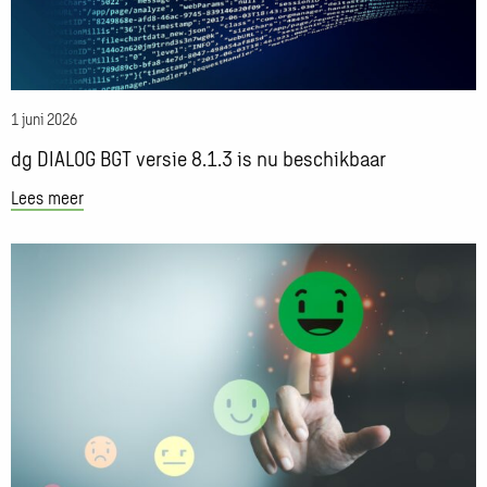
8.1.3
is
nu
beschikbaar
1 juni 2026
dg DIALOG BGT versie 8.1.3 is nu beschikbaar
Lees meer
Lees
meer
over
Knappe
knoppen:
project
wijzigen