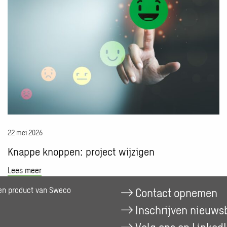
der
over
Lely
Knappe
knoppen:
project
wijzigen
22 mei 2026
Knappe knoppen: project wijzigen
Lees meer
een product van Sweco
Contact opnemen
Inschrijven nieuwsb