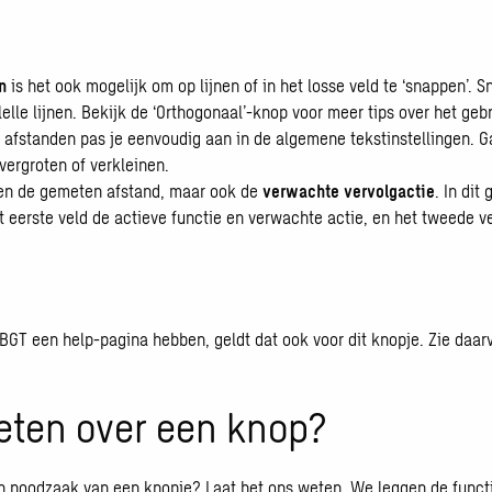
n
is het ook mogelijk om op lijnen of in het losse veld te ‘snappen’. S
elle lijnen. Bekijk de ‘Orthogonaal’-knop voor meer tips over het gebr
afstanden pas je eenvoudig aan in de algemene tekstinstellingen. 
vergroten of verkleinen.
een de gemeten afstand, maar ook de
verwachte vervolgactie
. In dit
t eerste veld de actieve functie en verwachte actie, en het tweede v
 BGT een help-pagina hebben, geldt dat ook voor dit knopje. Zie daa
weten over een knop?
en noodzaak van een knopje? Laat het ons weten. We leggen de functi