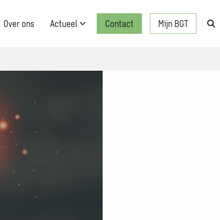
Over ons
Actueel
Contact
Mijn BGT
Zo
kn