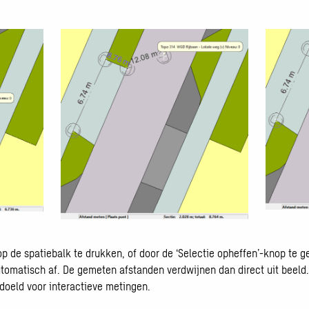
Open
Open
galerij
galerij
afbeeldin
op de spatiebalk te drukken, of door de ‘Selectie opheffen’-knop te g
afbeelding
utomatisch af. De gemeten afstanden verdwijnen dan direct uit beeld
edoeld voor interactieve metingen.