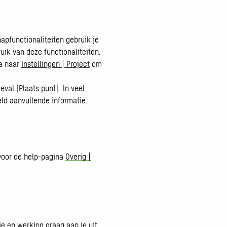
napfunctionaliteiten gebruik je
uik van deze functionaliteiten.
Ga naar
Instellingen | Project
om
 geval [Plaats punt]. In veel
eld aanvullende informatie.
rvoor de help-pagina
Overig |
e en werking graag aan je uit.