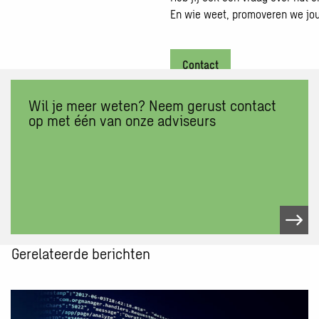
En wie weet, promoveren we jouw
Contact
Wil je meer weten? Neem gerust contact
op met één van onze adviseurs
Neem
contact
op
met
één
van
Gerelateerde berichten
onze
adviseurs
Lees
meer