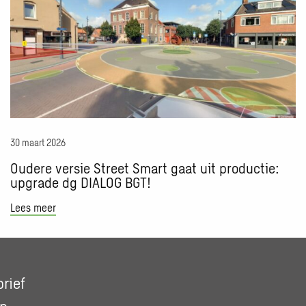
Bot
over
Oudere
versie
Street
Smart
gaat
uit
productie:
30 maart 2026
upgrade
dg
Oudere versie Street Smart gaat uit productie:
DIALOG
upgrade dg DIALOG BGT!
BGT!
Lees meer
rief