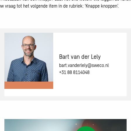
 vraag tot het volgende item in de rubriek: ‘Knappe knoppen’.
Bart van der Lely
bart.vanderlely@sweco.nl
+31 88 8114048
Meer
informatie
over:
Bart
Lees
van
meer