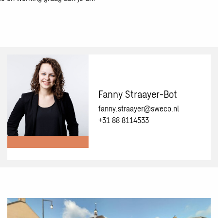
Fanny Straayer-Bot
fanny.straayer@sweco.nl
+31 88 8114533
Meer
informatie
over:
Fanny
Lees
Straayer-
meer