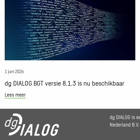
over
dg
DIALOG
BGT
versie
8.1.3
is
nu
beschikbaar
1 juni 2026
dg DIALOG BGT versie 8.1.3 is nu beschikbaar
Lees meer
dg DIALOG is 
Nederland B.V.