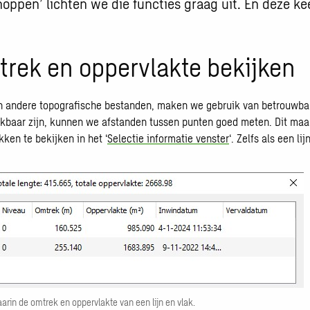
oppen’ lichten we die functies graag uit. En deze k
rek en oppervlakte bekijken
n andere topografische bestanden, maken we gebruik van betrouwba
ikbaar zijn, kunnen we afstanden tussen punten goed meten. Dit ma
ken te bekijke­n in het ‘
Selectie informatie venster
‘. Zelfs als een li
aarin de omtrek en oppervlakte van een lijn en vlak.