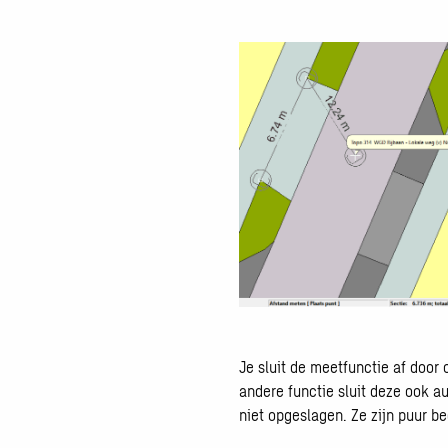
Open
galerij
afbeelding
Je sluit de meetfunctie af door 
andere functie sluit deze ook a
niet opgeslagen. Ze zijn puur b