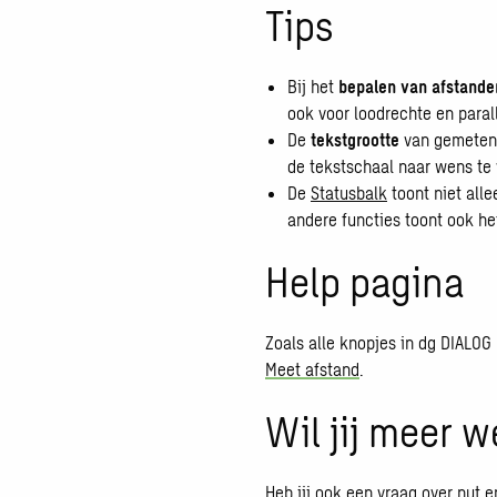
Tips
Bij het
bepalen van afstande
ook voor loodrechte en parall
De
tekstgrootte
van gemeten 
de tekstschaal naar wens te 
De
Statusbalk
toont niet all
andere functies toont ook he
Help pagina
Zoals alle knopjes in dg DIALOG
Meet afstand
.
Wil jij meer 
Heb jij ook een vraag over nut 